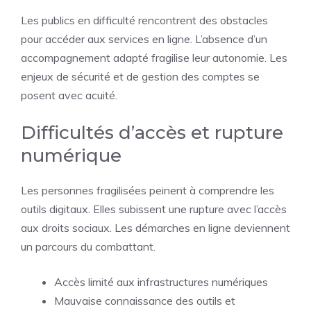
Les publics en difficulté rencontrent des obstacles
pour accéder aux services en ligne. L’absence d’un
accompagnement adapté fragilise leur autonomie. Les
enjeux de sécurité et de gestion des comptes se
posent avec acuité.
Difficultés d’accès et rupture
numérique
Les personnes fragilisées peinent à comprendre les
outils digitaux. Elles subissent une rupture avec l’accès
aux droits sociaux. Les démarches en ligne deviennent
un parcours du combattant.
Accès limité aux infrastructures numériques
Mauvaise connaissance des outils et