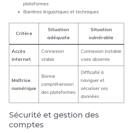
plateformes
Barrières linguistiques et techniques
Situation
Situation
Critère
adéquate
vulnérable
Accès
Connexion
Connexion instable
internet
stable
voire absente
Difficulté à
Bonne
Maîtrise
naviguer et
compréhension
numérique
sécuriser ses
des plateformes
données
Sécurité et gestion des
comptes