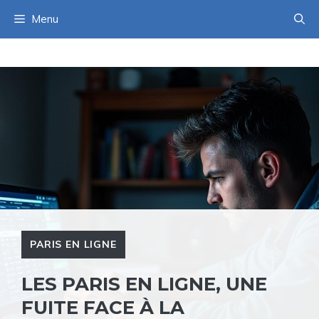
Aller
Menu
au
contenu
PARIS EN LIGNE
LES PARIS EN LIGNE, UNE
FUITE FACE À LA