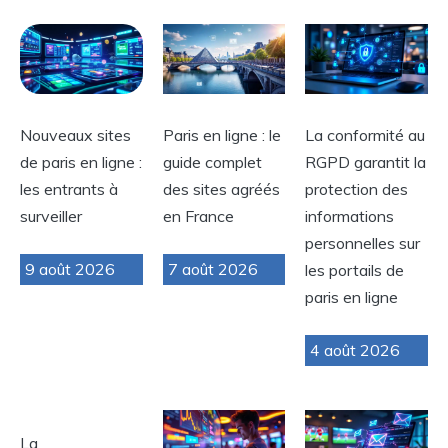
Nouveaux sites
Paris en ligne : le
La conformité au
de paris en ligne :
guide complet
RGPD garantit la
les entrants à
des sites agréés
protection des
surveiller
en France
informations
personnelles sur
9 août 2026
7 août 2026
les portails de
paris en ligne
4 août 2026
La