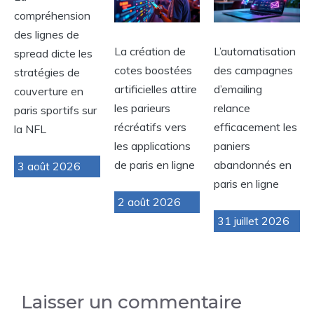
compréhension
des lignes de
La création de
L’automatisation
spread dicte les
cotes boostées
des campagnes
stratégies de
artificielles attire
d’emailing
couverture en
les parieurs
relance
paris sportifs sur
récréatifs vers
efficacement les
la NFL
les applications
paniers
de paris en ligne
abandonnés en
3 août 2026
paris en ligne
2 août 2026
31 juillet 2026
Laisser un commentaire