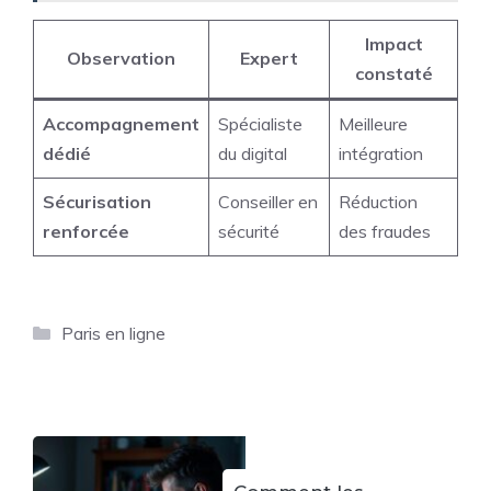
Impact
Observation
Expert
constaté
Accompagnement
Spécialiste
Meilleure
dédié
du digital
intégration
Sécurisation
Conseiller en
Réduction
renforcée
sécurité
des fraudes
Catégories
Paris en ligne