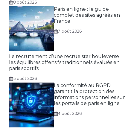
8 août 2026
Paris en ligne : le guide
complet des sites agréés en
France
7 août 2026
Le recrutement d’une recrue star bouleverse
les équilibres offensifs traditionnels évalués en
paris sportifs
5 août 2026
La conformité au RGPD
garantit la protection des
informations personnelles sur
les portails de paris en ligne
4 août 2026