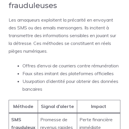
frauduleuses
Les arnaqueurs exploitent la précarité en envoyant
des SMS ou des emails mensongers. Ils incitent à
transmettre des informations sensibles en jouant sur
la détresse. Ces méthodes se constituent en réels
pièges numériques.
Offres d’envoi de courriers contre rémunération
Faux sites imitant des plateformes officielles
Usurpation d’identité pour obtenir des données
bancaires
Méthode
Signal d’alerte
Impact
SMS
Promesse de
Perte financière
frauduleux
revenus rapides
immédiate