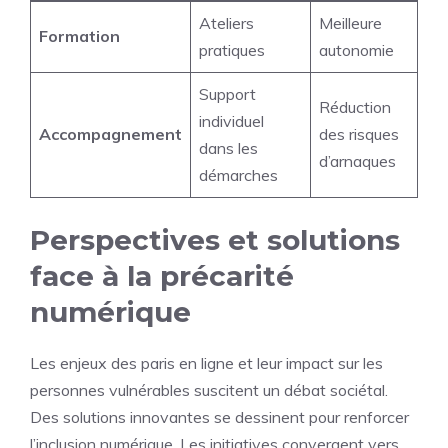
Ateliers
Meilleure
Formation
pratiques
autonomie
Support
Réduction
individuel
Accompagnement
des risques
dans les
d’arnaques
démarches
Perspectives et solutions
face à la précarité
numérique
Les enjeux des paris en ligne et leur impact sur les
personnes vulnérables suscitent un débat sociétal.
Des solutions innovantes se dessinent pour renforcer
l’inclusion numérique. Les initiatives convergent vers