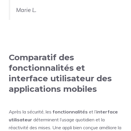
Marie L.
Comparatif des
fonctionnalités et
interface utilisateur des
applications mobiles
Après la sécurité, les
fonctionnalités
et l’
interface
utilisateur
déterminent l’usage quotidien et la
réactivité des mises. Une appli bien conçue améliore la