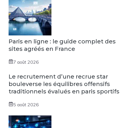
Paris en ligne : le guide complet des
sites agréés en France
7 août 2026
Le recrutement d’une recrue star
bouleverse les équilibres offensifs
traditionnels évalués en paris sportifs
5 août 2026