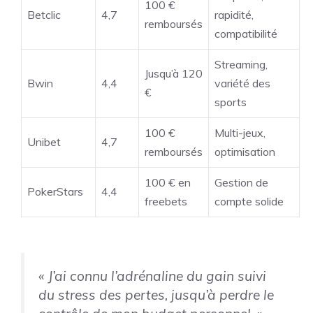
100 €
Betclic
4,7
rapidité,
remboursés
compatibilité
Streaming,
Jusqu’à 120
Bwin
4,4
variété des
€
sports
100 €
Multi-jeux,
Unibet
4,7
remboursés
optimisation
100 € en
Gestion de
PokerStars
4,4
freebets
compte solide
« J’ai connu l’adrénaline du gain suivi
du stress des pertes, jusqu’à perdre le