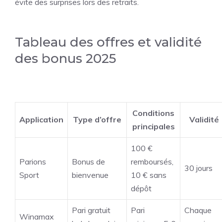
évite des surprises lors des retraits.
Tableau des offres et validité
des bonus 2025
Conditions
Application
Type d’offre
Validité
principales
100 €
Parions
Bonus de
remboursés,
30 jours
Sport
bienvenue
10 € sans
dépôt
Pari gratuit
Pari
Chaque
Winamax