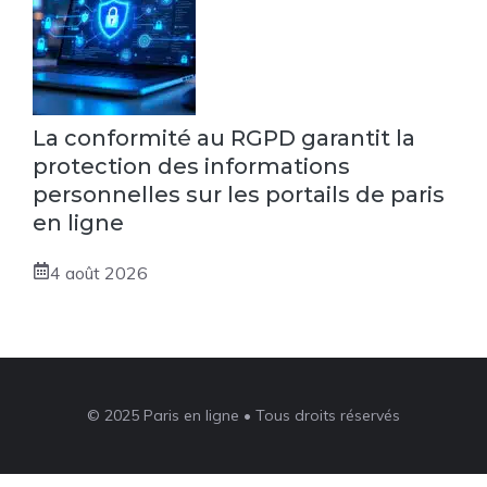
La conformité au RGPD garantit la
protection des informations
personnelles sur les portails de paris
en ligne
4 août 2026
© 2025 Paris en ligne • Tous droits réservés