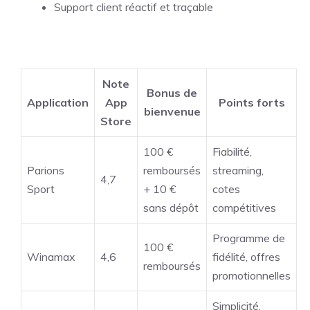
Support client réactif et traçable
Note
Bonus de
Application
App
Points forts
bienvenue
Store
100 €
Fiabilité,
Parions
remboursés
streaming,
4,7
Sport
+ 10 €
cotes
sans dépôt
compétitives
Programme de
100 €
Winamax
4,6
fidélité, offres
remboursés
promotionnelles
Simplicité,