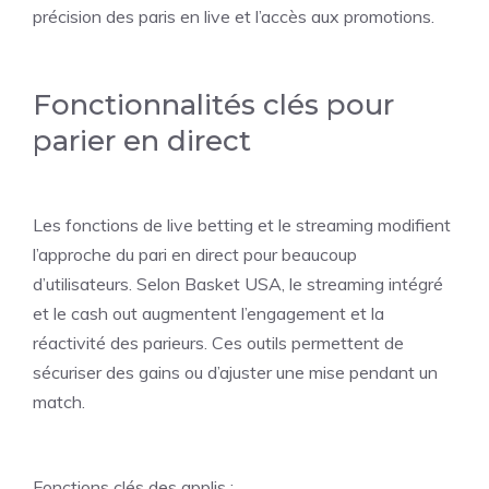
précision des paris en live et l’accès aux promotions.
Fonctionnalités clés pour
parier en direct
Les fonctions de live betting et le streaming modifient
l’approche du pari en direct pour beaucoup
d’utilisateurs. Selon Basket USA, le streaming intégré
et le cash out augmentent l’engagement et la
réactivité des parieurs. Ces outils permettent de
sécuriser des gains ou d’ajuster une mise pendant un
match.
Fonctions clés des applis :