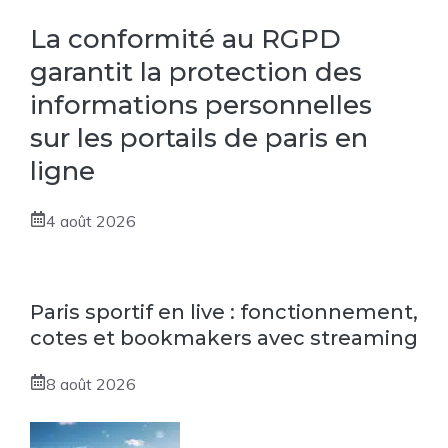
La conformité au RGPD
garantit la protection des
informations personnelles
sur les portails de paris en
ligne
4 août 2026
Paris sportif en live : fonctionnement,
cotes et bookmakers avec streaming
8 août 2026