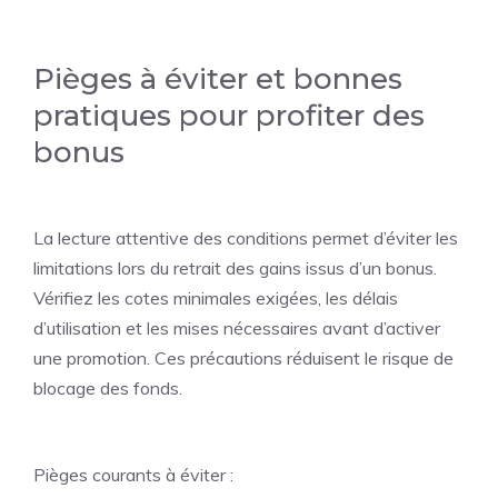
Pièges à éviter et bonnes
pratiques pour profiter des
bonus
La lecture attentive des conditions permet d’éviter les
limitations lors du retrait des gains issus d’un bonus.
Vérifiez les cotes minimales exigées, les délais
d’utilisation et les mises nécessaires avant d’activer
une promotion. Ces précautions réduisent le risque de
blocage des fonds.
Pièges courants à éviter :