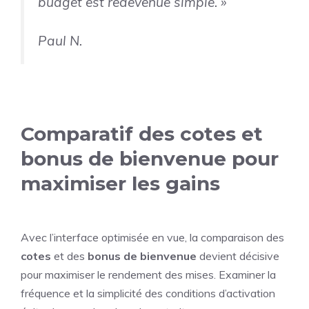
budget est redevenue simple. »
Paul N.
Comparatif des cotes et
bonus de bienvenue pour
maximiser les gains
Avec l’interface optimisée en vue, la comparaison des
cotes
et des
bonus de bienvenue
devient décisive
pour maximiser le rendement des mises. Examiner la
fréquence et la simplicité des conditions d’activation