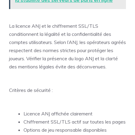
la stabilité des serveurs de paris en ligne
La licence ANJ et le chiffrement SSL/TLS
conditionnent la légalité et la confidentialité des
comptes utilisateurs. Selon l’ANJ, les opérateurs agréés
respectent des normes strictes pour protéger les
joueurs. Vérifier la présence du logo ANJ et la clarté
des mentions légales évite des déconvenues.
Critères de sécurité :
Licence ANJ affichée clairement
Chiffrement SSL/TLS actif sur toutes les pages
Options de jeu responsable disponibles