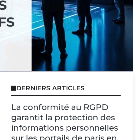
S
FS
DERNIERS ARTICLES
La conformité au RGPD
garantit la protection des
informations personnelles
sur les portails de paris en