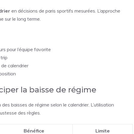
drier
en décisions de paris sportifs mesurées. L’approche
e sur le long terme.
rs pour l’équipe favorite
trip
 de calendrier
position
iciper la baisse de régime
n des baisses de régime selon le calendrier. L’utilisation
bustesse des règles.
Bénéfice
Limite