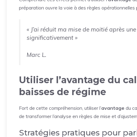
préparation ouvre la voie à des règles opérationnelles p
« J’ai réduit ma mise de moitié après un
significativement »
Marc L.
Utiliser l’avantage du ca
baisses de régime
Fort de cette compréhension, utiliser l’
avantage
du cal
de transformer l’analyse en règles de mise et d’ajuste
Stratégies pratiques pour pari