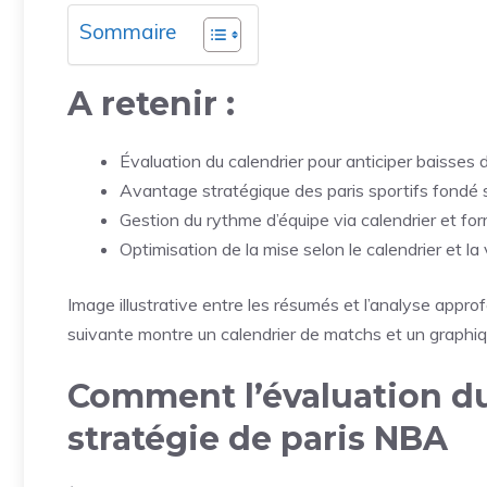
Sommaire
A retenir :
Évaluation du calendrier pour anticiper baisse
Avantage stratégique des paris sportifs fondé 
Gestion du rythme d’équipe via calendrier et fo
Optimisation de la mise selon le calendrier et la v
Image illustrative entre les résumés et l’analyse approf
suivante montre un calendrier de matchs et un graphi
Comment l’évaluation du
stratégie de paris NBA