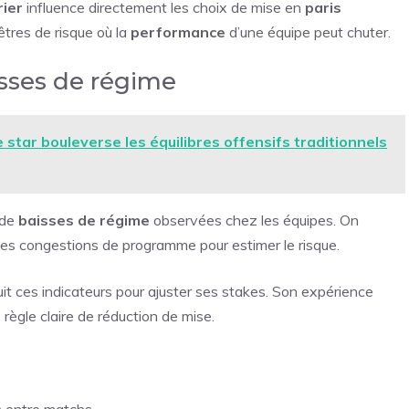
rier
influence directement les choix de mise en
paris
nêtres de risque où la
performance
d’une équipe peut chuter.
sses de régime
star bouleverse les équilibres offensifs traditionnels
 de
baisses de régime
observées chez les équipes. On
les congestions de programme pour estimer le risque.
suit ces indicateurs pour ajuster ses stakes. Son expérience
 règle claire de réduction de mise.