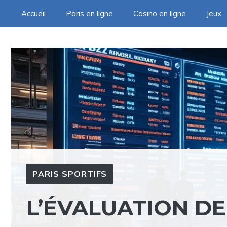
Aller
Accueil
Paris en ligne
Casino en ligne
Jeux
au
contenu
PARIS SPORTIFS
L’ÉVALUATION DE