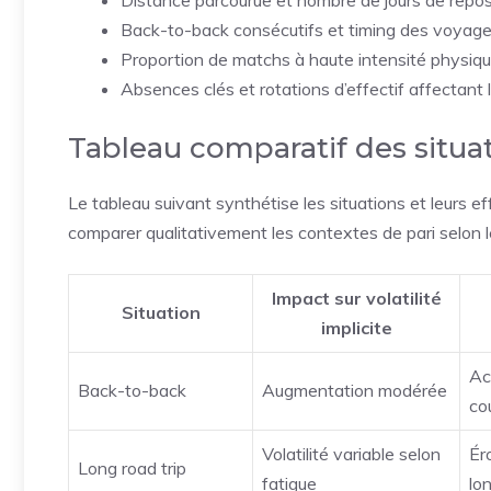
Distance parcourue et nombre de jours de repo
Back-to-back consécutifs et timing des voyage
Proportion de matchs à haute intensité physique
Absences clés et rotations d’effectif affectant 
Tableau comparatif des situat
Le tableau suivant synthétise les situations et leurs ef
comparer qualitativement les contextes de pari selon le
Impact sur volatilité
Situation
implicite
Ac
Back-to-back
Augmentation modérée
co
Volatilité variable selon
Ér
Long road trip
fatigue
lo