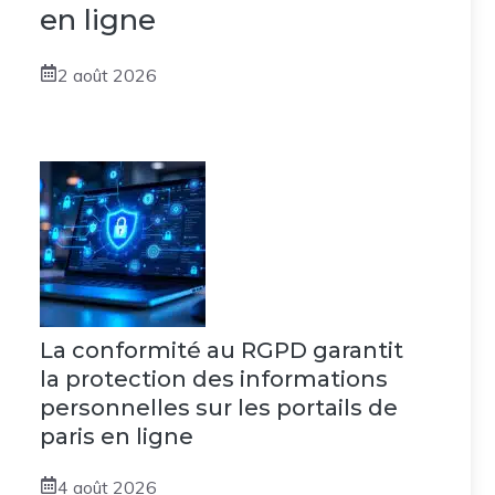
en ligne
2 août 2026
La conformité au RGPD garantit
la protection des informations
personnelles sur les portails de
paris en ligne
4 août 2026